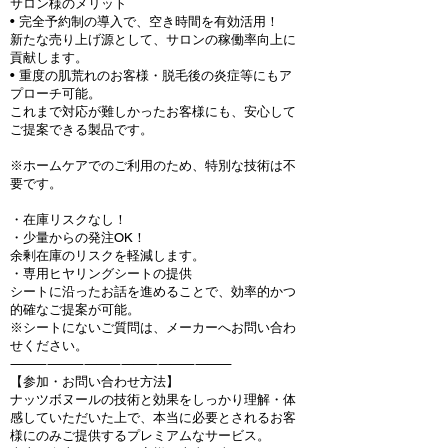
サロン様のメリット
• 完全予約制の導入で、空き時間を有効活用！
新たな売り上げ源として、サロンの稼働率向上に
貢献します。
• 重度の肌荒れのお客様・脱毛後の炎症等にもア
プローチ可能。
これまで対応が難しかったお客様にも、安心して
ご提案できる製品です。
※ホームケアでのご利用のため、特別な技術は不
要です。
・在庫リスクなし！
・少量からの発注OK！
余剰在庫のリスクを軽減します。
・専用ヒヤリングシートの提供
シートに沿ったお話を進めることで、効率的かつ
的確なご提案が可能。
※シートにないご質問は、メーカーへお問い合わ
せください。
⸻
⸻
⸻
⸻
⸻
⸻
【参加・お問い合わせ方法】
ナッツボヌールの技術と効果をしっかり理解・体
感していただいた上で、本当に必要とされるお客
様にのみご提供するプレミアムなサービス。