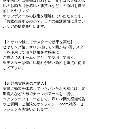
基本的に初回販売は行わずに、まずはお客様のお
肌のお悩み（敏感肌・肌荒れなど）の原因を徹底
的にヒヤリング。
ナッツボヌールの技術を理解していただきます。
「何故改善するのか？」日々の生活習慣に基づい
たケアの提案を行います。
【2. サロン様にてテスターで効果を実感】
ヒヤリング後、サロン様にて２回から3回テスタ
ーを使用して頂き効果を体感後に
ご購入頂きホームケアとして使用して頂く。
※テスターは特に肌荒れが酷い箇所を重点に使用
して下さい。
【3. 効果実感後のご購入】
実際に効果を体感していただいたお客様には、定
期購入などの形でナッツボヌールをご提供。
※アフターフォローとして、月1～2回の経過報告
やご質問・ご相談のオンライン（Zoom対応）セ
ッションも実施いたします。
⸻⸻⸻⸻⸻⸻