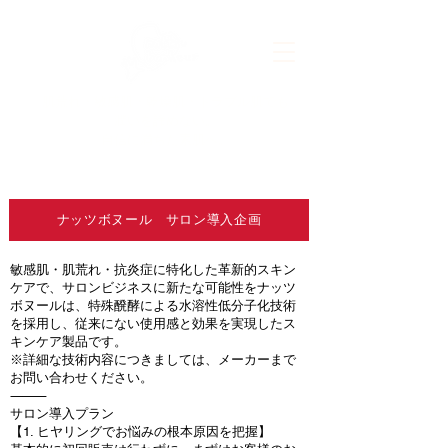
肌荒れ・敏感肌・乾燥肌・トラブル肌でも
潤いを諦めない。
自信に満ちた素肌へ。
ナッツボヌール サロン導入企画
敏感肌・肌荒れ・抗炎症に特化した革新的スキン
ケアで、サロンビジネスに新たな可能性をナッツ
ボヌールは、特殊醗酵による水溶性低分子化技術
を採用し、従来にない使用感と効果を実現したス
キンケア製品です。
※詳細な技術内容につきましては、メーカーまで
お問い合わせください。
⸻
サロン導入プラン
【1. ヒヤリングでお悩みの根本原因を把握】