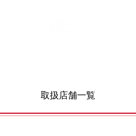
肌荒れ・敏感肌・乾燥肌・トラブル肌でも
潤いを諦めない。
自信に満ちた素肌へ。
取扱店舗一覧