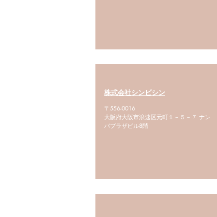
株式会社シンビシン
〒556-0016
大阪府大阪市浪速区元町１－５－７ ナン
バプラザビル8階