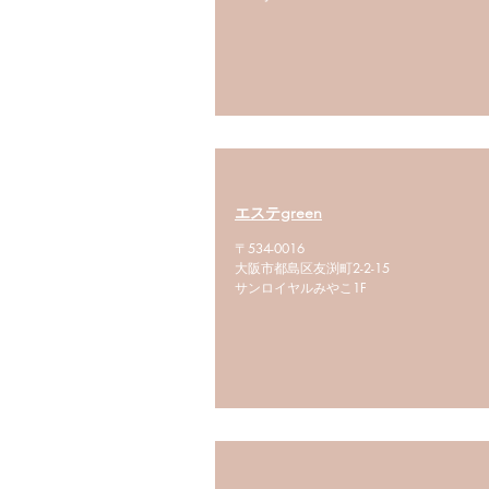
エステgreen
〒534-0016
大阪市都島区友渕町2-2-15
サンロイヤルみやこ1F