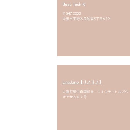
Beau Tech K
〒547-0022
大阪市平野区瓜破東5丁目6-19
Lino.Lino【リノリノ】
大阪府豊中市岡町８－１１シティヒルズウ
オアサ５０７号