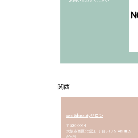
お問い合わせください
-
関西
sex &beautyサロン
〒530-0014
大阪市西区北堀江1丁目3-13 STARHILLS
604号