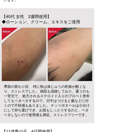
います。
【40代 女性 2週間使用】
◆ローション、クリーム、エキスをご使用
季節の変わり目、 特に秋は体じゅうの乾燥が酷くな
り、ストレスでした。 病院も混雑しており、通うのも
一苦労で、 処方されるステロイド入りのプロペト塗布
してもベタベタするので、日中はつけると服などに付
くので不快感もありました。 ナッツボヌールは小分け
にして持ち運びでき、お肌もしっとりするのと、ベタ
ベタしないので使用感も満足。ストレスフリーです。
【11歳男の子 4日間使用】