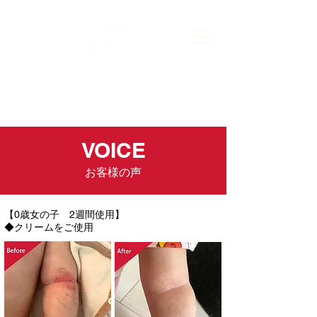
肌荒れ・敏感肌・乾燥肌・トラブル肌でも
潤いを諦めない。
自信に満ちた素肌へ。
VOICE
お客様の声
【0歳女の子 2週間使用】
◆クリームをご使用